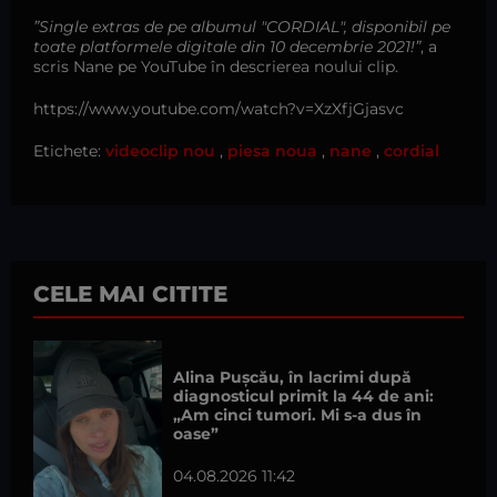
”Single extras de pe albumul "CORDIAL", disponibil pe
toate platformele digitale din 10 decembrie 2021!”
, a
scris Nane pe YouTube în descrierea noului clip.
https://www.youtube.com/watch?v=XzXfjGjasvc
Etichete:
videoclip nou
,
piesa noua
,
nane
,
cordial
CELE MAI CITITE
Alina Pușcău, în lacrimi după
diagnosticul primit la 44 de ani:
„Am cinci tumori. Mi s-a dus în
oase”
04.08.2026 11:42