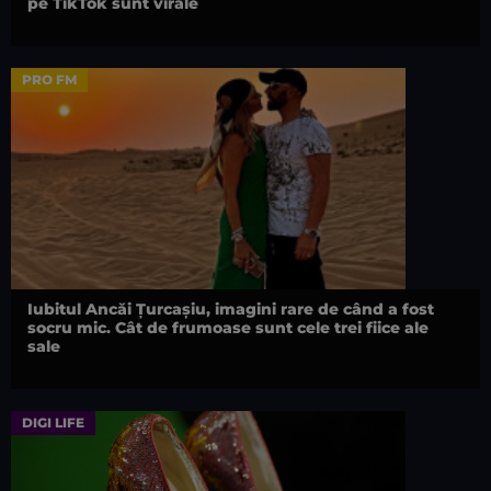
pe TikTok sunt virale
PRO FM
Iubitul Ancăi Țurcașiu, imagini rare de când a fost
socru mic. Cât de frumoase sunt cele trei fiice ale
sale
DIGI LIFE