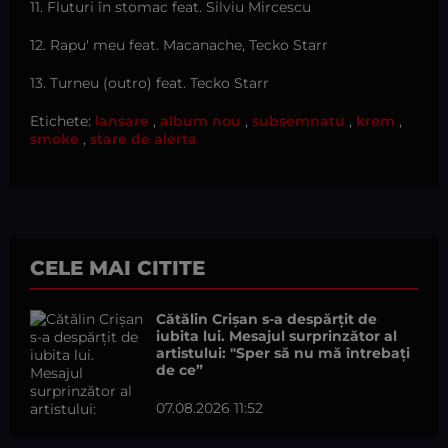
11. Fluturi în stomac feat. Silviu Mircescu
12. Rapu' meu feat. Macanache, Tecko Starr
13. Turneu (outro) feat. Tecko Starr
Etichete:
lansare
,
album nou
,
subsemnatu
,
krem
,
smoke
,
stare de alerta
CELE MAI CITITE
Cătălin Crișan s-a despărțit de
iubita lui. Mesajul surprinzător al
artistului: "Sper să nu mă întrebați
de ce”
07.08.2026 11:52