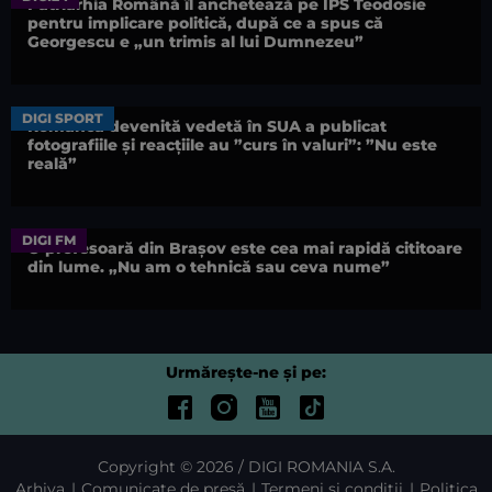
Patriarhia Română îl anchetează pe ÎPS Teodosie
pentru implicare politică, după ce a spus că
Georgescu e „un trimis al lui Dumnezeu”
DIGI SPORT
Românca devenită vedetă în SUA a publicat
fotografiile și reacțiile au ”curs în valuri”: ”Nu este
reală”
DIGI FM
O profesoară din Brașov este cea mai rapidă cititoare
din lume. „Nu am o tehnică sau ceva nume”
Urmărește-ne și pe:
Copyright © 2026 / DIGI ROMANIA S.A.
Arhiva
Comunicate de presă
Termeni și condiții
Politica