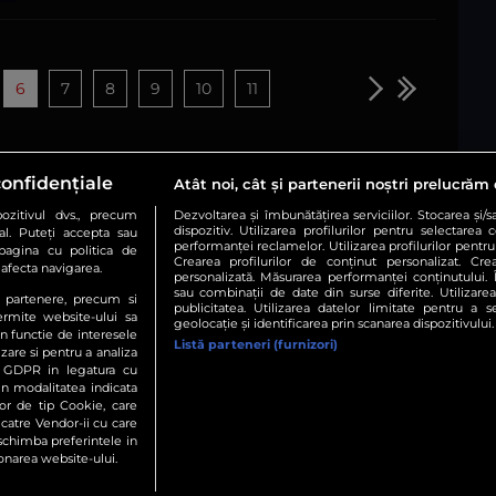
6
7
8
9
10
11
confidențiale
Atât noi, cât și partenerii noștri prelucrăm 
zitivul dvs., precum
Dezvoltarea și îmbunătățirea serviciilor. Stocarea și/
dispozitiv. Utilizarea profilurilor pentru selectarea 
al. Puteți accepta sau
performanței reclamelor. Utilizarea profilurilor pentru 
Urmărește-ne și pe:
pagina cu politica de
Crearea profilurilor de conținut personalizat. Crea
r afecta navigarea.
personalizată. Măsurarea performanței conținutului. În
sau combinații de date din surse diferite. Utilizare
te partenere, precum si
publicitatea. Utilizarea datelor limitate pentru a 
ermite website-ului sa
Copyright © 2026 / DIGI ROMANIA S.A.
geolocație și identificarea prin scanarea dispozitivului.
in functie de interesele
resă
Termeni și condiții
Politica de confidențialitate
Gestion
Listă parteneri (furnizori)
izare si pentru a analiza
in GDPR in legatura cu
rin modalitatea indicata
lor de tip Cookie, care
 catre Vendor-ii cu care
chimba preferintele in
onarea website-ului.