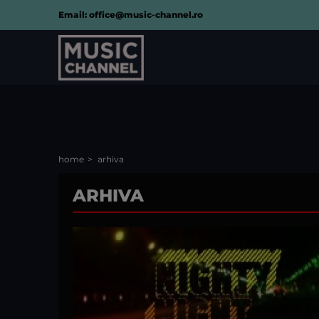
Email: office@music-channel.ro
home
arhiva
ARHIVA