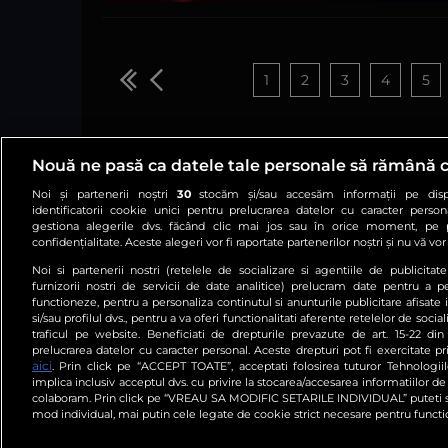
1
2
3
4
5
Nouă ne pasă ca datele tale personale să rămână 
Noi și partenerii noștri
30
stocăm și/sau accesăm informații pe dispo
identificatorii cookie unici pentru prelucrarea datelor cu caracter person
gestiona alegerile dvs. făcând clic mai jos sau în orice moment, pe 
confidențialitate. Aceste alegeri vor fi raportate partenerilor noștri și nu vă vo
Noi si partenerii nostri (retelele de socializare si agentiile de publicita
furnizorii nostri de servicii de date analitice) prelucram date pentru a p
functioneze, pentru a personaliza continutul si anunturile publicitare afisate 
Arhiva
Comunicate de p
si/sau profilul dvs., pentru a va oferi functionalitati aferente retelelor de social
traficul pe website. Beneficiati de drepturile prevazute de art. 15-22 d
prelucrarea datelor cu caracter personal. Aceste drepturi pot fi exercitate p
aici
. Prin click pe “ACCEPT TOATE”, acceptati folosirea tuturor Tehnologii
implica inclusiv acceptul dvs. cu privire la stocarea/accesarea informatiilor de
colaboram. Prin click pe “VREAU SA MODIFIC SETARILE INDIVIDUAL” puteti s
mod individual, mai putin cele legate de cookie strict necesare pentru functi