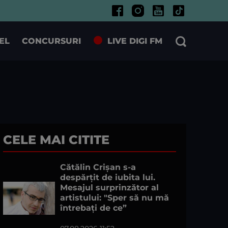
EL
CONCURSURI
LIVE DIGI FM
CELE MAI CITITE
Cătălin Crișan s-a
despărțit de iubita lui.
Mesajul surprinzător al
artistului: "Sper să nu mă
întrebați de ce”