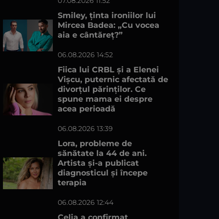
07.08.2026 11:52
Smiley, ținta ironiilor lui
Mircea Badea: „Cu vocea
aia e cântăreț?”
06.08.2026 14:52
Fiica lui CRBL și a Elenei
Vișcu, puternic afectată de
divorțul părinților. Ce
spune mama ei despre
acea perioadă
06.08.2026 13:39
Lora, probleme de
sănătate la 44 de ani.
Artista și-a publicat
diagnosticul și începe
terapia
06.08.2026 12:44
Celia a confirmat