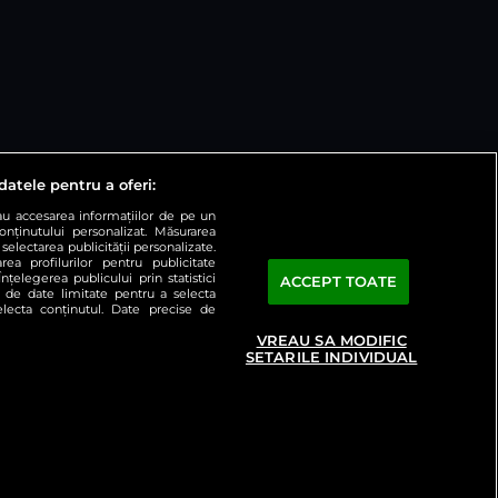
datele pentru a oferi:
sau accesarea informațiilor de pe un
conținutului personalizat. Măsurarea
selectarea publicității personalizate.
rea profilurilor pentru publicitate
țelegerea publicului prin statistici
ACCEPT TOATE
a de date limitate pentru a selecta
selecta conținutul. Date precise de
VREAU SA MODIFIC
ați preferințele
Contact
SETARILE INDIVIDUAL