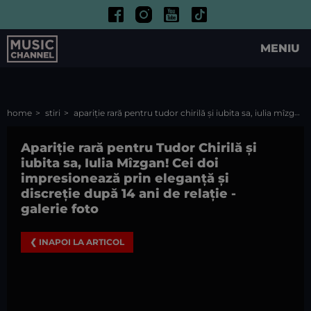
MENIU
home
stiri
apariție rară pentru tudor chirilă și iubita sa, iulia mîzgan! cei doi impresionează prin eleganță și discreție după 14 ani de relație
Apariție rară pentru Tudor Chirilă și
iubita sa, Iulia Mîzgan! Cei doi
impresionează prin eleganță și
discreție după 14 ani de relație
-
galerie foto
❮ INAPOI LA ARTICOL