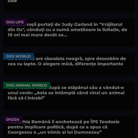
sale
DIGI LIFE
Pantofii roșii purtați de Judy Garland în "Vrăjitorul
din Oz", vânduți cu o sumă amețitoare la licitație, de
10 ori mai mare decât se...
DIGI WORLD
Ce beneficii are ciocolata neagră, spre deosebire de
cea cu lapte. O alegere mică, diferențe importante
DIGI ANIMAL WORLD
Ce a făcut o vacă după ce stăpânul său a vândut-o
unui vecin: „Asta se întâmplă când vinzi un animal
fără să-l întrebi”
DIGI24
Patriarhia Română îl anchetează pe ÎPS Teodosie
pentru implicare politică, după ce a spus că
Georgescu e „un trimis al lui Dumnezeu”