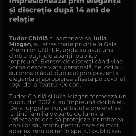
impresionează prin eleganță
și discreție după 14 ani de
relație
Tudor Chirilă
și partenera sa,
Iulia
Mîzgan
, au atras toate privirile la Gala
Premiilor UNITER, unde au avut una
dintre puținele apariții publice
împreună. Extrem de discreți când vine
vorba despre viața personală, cei doi au
surprins plăcut publicul prin prezența
elegantă și apropierea afișată pe covorul
roșu de la Teatrul Odeon.
Tudor Chirilă și Iulia Mîzgan formează un
cuplu din 2012 și au împreună doi băieți.
De-a lungul anilor, artistul a preferat să
își țină familia departe de lumina
reflectoarelor și să protejeze intimitatea
copiilor săi, motiv pentru care cei mici
apar extrem de rar în spațiul public sau