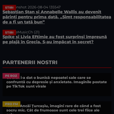
STIRI
Sebastian Stan și Annabelle Wallis au devenit
părinți pentru prima dată. „Simt responsabilitatea
de a fi un tată bun”
STIRI
Spike și Livia Eftimie au fost surprinși împreună
pe plajă în Grecia. S-au împăcat în secret?
PARTENERII NOSTRI
PE ROZ
Ce sfat i-a dat o bunică nepoatei sale care se
confruntă cu depresie și anxietate. Imaginile postate
pe TikTok sunt virale
PRO FM
Iubitul Ancăi Țurcașiu, imagini rare de când a fost
socru mic. Cât de frumoase sunt cele trei fiice ale