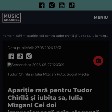
MENIU
home
stiri
apariție rară pentru tudor chirilă și iubita sa, iulia mîzgan! cei doi impresionează prin eleganță și discreție după 14 ani de relație
Data publicării: 27.05.2026 12:31
Tudor Chirilă și Iulia Mîzgan Foto: Social Media
Apariție rară pentru Tudor
Chirilă și iubita sa, Iulia
Mîzgan! Cei doi