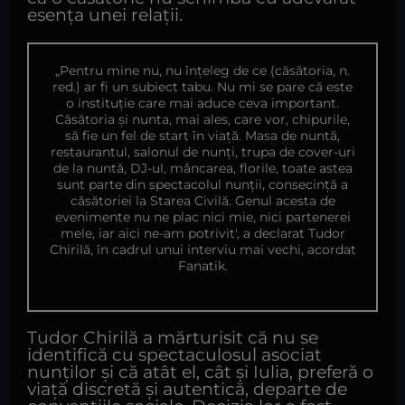
esența unei relații.
„Pentru mine nu, nu înțeleg de ce (căsătoria, n.
red.) ar fi un subiect tabu. Nu mi se pare că este
o instituție care mai aduce ceva important.
Căsătoria și nunta, mai ales, care vor, chipurile,
să fie un fel de start în viață. Masa de nuntă,
restaurantul, salonul de nunți, trupa de cover-uri
de la nuntă, DJ-ul, mâncarea, florile, toate astea
sunt parte din spectacolul nunţii, consecinţă a
căsătoriei la Starea Civilă. Genul acesta de
evenimente nu ne plac nici mie, nici partenerei
mele, iar aici ne-am potrivit', a declarat Tudor
Chirilă, în cadrul unui interviu mai vechi, acordat
Fanatik.
Tudor Chirilă a mărturisit că nu se
identifică cu spectaculosul asociat
nunților și că atât el, cât și Iulia, preferă o
viață discretă și autentică, departe de