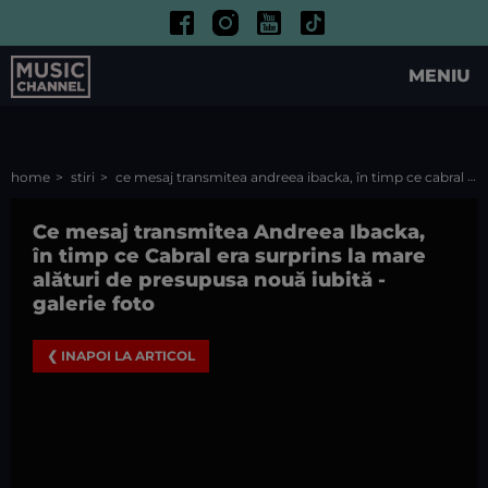
MENIU
home
stiri
ce mesaj transmitea andreea ibacka, în timp ce cabral era surprins la mare alături de presupusa nouă iubită
Ce mesaj transmitea Andreea Ibacka,
în timp ce Cabral era surprins la mare
alături de presupusa nouă iubită
-
galerie foto
❮ INAPOI LA ARTICOL