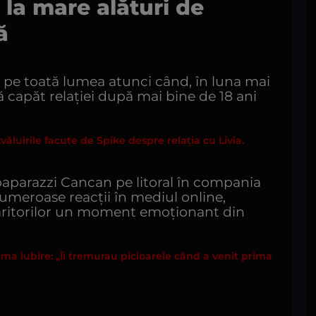
 la mare alături de
ă
 pe toată lumea atunci când, în luna mai
 capăt relației după mai bine de 18 ani
luirile facute de Spike despre relația cu Livia.
 paparazzi Cancan pe litoral în compania
numeroase reacții în mediul online,
ăritorilor un moment emoționant din
rima iubire: „Îi tremurau picioarele când a venit prima