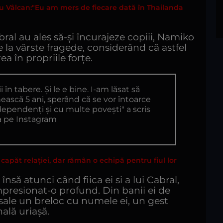
u Vâlcan:"Eu am mers de fiecare dată în Thailanda
bral au ales să-și încurajeze copiii, Namiko
de la vârste fragede, considerând că astfel
a în propriile forțe.
 în tabere. Și le e bine. I-am lăsat să
ească 5 ani, sperând că se vor întoarce
dependenți și cu multe povești" a scris
 pe Instagram
apăt relației, dar rămân o echipă pentru fiul lor
ă atunci când fiica ei si a lui Cabral,
mpresionat-o profund. Din banii ei de
sale un breloc cu numele ei, un gest
ală uriașă.