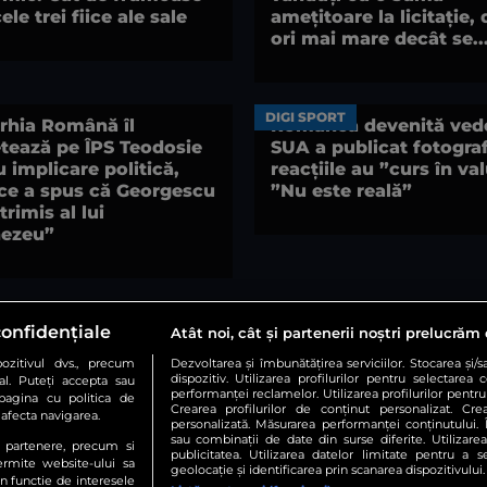
ele trei fiice ale sale
amețitoare la licitație, 
ori mai mare decât se..
DIGI SPORT
arhia Română îl
Românca devenită vede
tează pe ÎPS Teodosie
SUA a publicat fotografi
 implicare politică,
reacțiile au ”curs în val
ce a spus că Georgescu
”Nu este reală”
trimis al lui
ezeu”
confidențiale
Atât noi, cât și partenerii noștri prelucrăm 
zitivul dvs., precum
Dezvoltarea și îmbunătățirea serviciilor. Stocarea și/
dispozitiv. Utilizarea profilurilor pentru selectarea 
al. Puteți accepta sau
Urmărește-ne și pe:
performanței reclamelor. Utilizarea profilurilor pentru 
pagina cu politica de
Crearea profilurilor de conținut personalizat. Crea
r afecta navigarea.
personalizată. Măsurarea performanței conținutului. În
sau combinații de date din surse diferite. Utilizare
te partenere, precum si
publicitatea. Utilizarea datelor limitate pentru a 
Copyright © 2026 / DIGI ROMANIA S.A.
ermite website-ului sa
geolocație și identificarea prin scanarea dispozitivului.
in functie de interesele
resă
Termeni și condiții
Politica de confidențialitate
Gestion