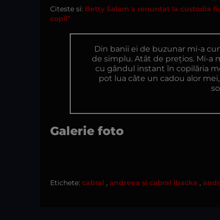
Citeste si:
Betty Salam a renunțat la custodia fiul
copil”
Din banii ei de buzunar mi-a c
de simplu. Atât de prețios. Mi-a 
cu gândul instant în copilăria 
pot lua câte un cadou alor mei
so
Galerie foto
Etichete:
cabral
,
andreea și cabral ibacka
,
andr