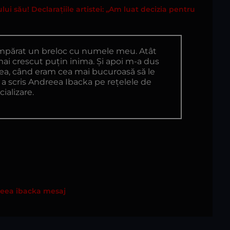
ui său! Declarațiile artistei: „Am luat decizia pentru
umpărat un breloc cu numele meu. Atât
mai crescut puțin inima. Și apoi m-a dus
mea, când eram cea mai bucuroasă să le
, a scris Andreea Ibacka pe rețelele de
cializare.
eea ibacka mesaj