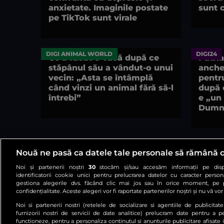
anxietate. Imaginile postate
sunt c
pe TikTok sunt virale
DIGI ANIMAL WORLD
DIGI24
Ce a făcut o vacă după ce
Patri
stăpânul său a vândut-o unui
anche
vecin: „Asta se întâmplă
pentru
când vinzi un animal fără să-l
după 
întrebi”
e „un 
Dumn
Nouă ne pasă ca datele tale personale să rămână 
Noi și partenerii noștri
30
stocăm și/sau accesăm informații pe dispo
identificatorii cookie unici pentru prelucrarea datelor cu caracter person
gestiona alegerile dvs. făcând clic mai jos sau în orice moment, pe 
confidențialitate. Aceste alegeri vor fi raportate partenerilor noștri și nu vă vo
Noi si partenerii nostri (retelele de socializare si agentiile de publicita
furnizorii nostri de servicii de date analitice) prelucram date pentru a p
functioneze, pentru a personaliza continutul si anunturile publicitare afisate 
Arhiva
Comunicate de p