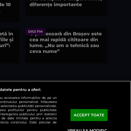
de 10
diferențe importante
.
DIGI FM
tă în
O profesoară din Brașov este
ile și
cea mai rapidă cititoare din
uri”:
lume. „Nu am o tehnică sau
ceva nume”
datele pentru a oferi:
sau accesarea informațiilor de pe un
conținutului personalizat. Măsurarea
selectarea publicității personalizate.
rea profilurilor pentru publicitate
țelegerea publicului prin statistici
ACCEPT TOATE
a de date limitate pentru a selecta
selecta conținutul. Date precise de
ați preferințele
Contact
VREAU SA MODIFIC