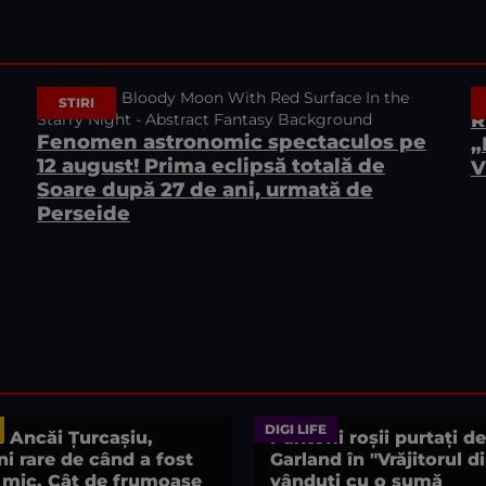
STIRI
R
Fenomen astronomic spectaculos pe
„
12 august! Prima eclipsă totală de
V
Soare după 27 de ani, urmată de
Perseide
DIGI LIFE
l Ancăi Țurcașiu,
Pantofii roșii purtați d
i rare de când a fost
Garland în "Vrăjitorul d
 mic. Cât de frumoase
vânduți cu o sumă