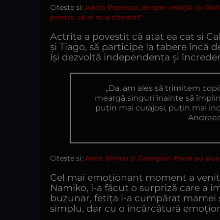
Citeste si:
Adela Popescu, despre relația cu Rad
pentru că el m-a chemat"
Actrița a povestit că atat ea cat si Ca
și Tiago, să participe la tabere încă 
își dezvoltă independența și încredere
„Da, am ales să trimitem copiii
meargă singuri înainte să împlin
puțin mai curajoși, puțin mai in
Andreea
Citeste si:
Anca Dinicu și Georgian Păun au pus c
Cel mai emoționant moment a venit îns
Namiko, i-a făcut o surpriză care a i
buzunar, fetița i-a cumpărat mamei 
simplu, dar cu o încărcătură emoțion