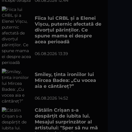
06.08.2026 12:44
Fiica lui CRBL și a Elenei
Vișcu, puternic afectată de
divorțul părinților. Ce
spune mama ei despre
acea perioadă
06.08.2026 13:39
Smiley, ținta ironiilor lui
Mircea Badea: „Cu vocea
aia e cântăreț?”
06.08.2026 14:52
Cătălin Crișan s-a
despărțit de iubita lui.
Mesajul surprinzător al
artistului: "Sper să nu mă