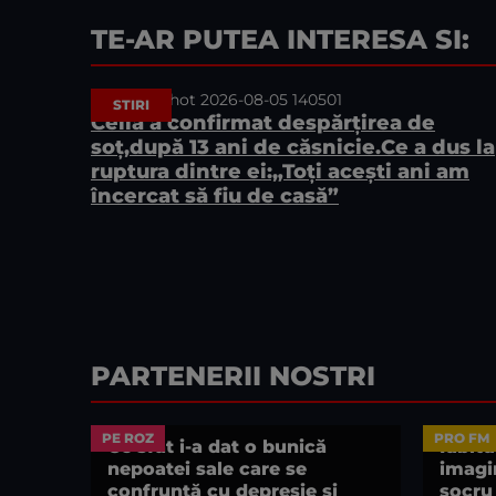
TE-AR PUTEA INTERESA SI:
STIRI
Celia a confirmat despărțirea de
soț,după 13 ani de căsnicie.Ce a dus la
ruptura dintre ei:„Toți acești ani am
încercat să fiu de casă”
PARTENERII NOSTRI
PE ROZ
PRO FM
Ce sfat i-a dat o bunică
Iubitu
nepoatei sale care se
imagin
confruntă cu depresie și
socru