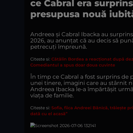
ce Cabral era surprins
presupusa nouă iubit
Andreea și Cabral Ibacka au surprins
2026, au anunțat că au decis să pună
petrecuți împreună.
Citeste si:
Cătălin Bordea a reacționat după dezvă
Comediantul a spus doar doua cuvinte
În timp ce Cabral a fost surprins de
unei tinere, imagini care au stârnit 
Andreea Ibacka le-a împărtășit urm
viața de familie.
Citeste si:
Sofia, fiica Andreei Bănică, trăiește p
dată cu el acasă”