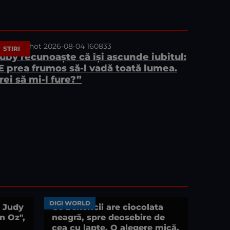
STIRI
uby recunoaște că își ascunde iubitul:
E prea frumos să-l vadă toată lumea.
rei să mi-l fure?”
DIGI WORLD
e Judy
Ce beneficii are ciocolata
in Oz",
neagră, spre deosebire de
cea cu lapte. O alegere mică,