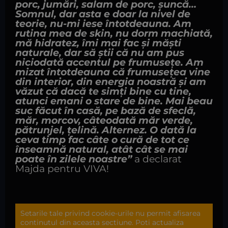
porc, jumări, salam de porc, șuncă…
Somnul, dar asta e doar la nivel de
teorie, nu-mi iese întotdeauna. Am
rutina mea de skin, nu dorm machiată,
mă hidratez, îmi mai fac și măști
naturale, dar să știi că nu am pus
niciodată accentul pe frumusețe. Am
mizat întotdeauna că frumusețea vine
din interior, din energia noastră și am
văzut că dacă te simți bine cu tine,
atunci emani o stare de bine. Mai beau
suc făcut în casă, pe bază de sfeclă,
măr, morcov, câteodată măr verde,
pătrunjel, țelină. Alternez. O dată la
ceva timp fac câte o cură de tot ce
înseamnă natural, atât cât se mai
poate în zilele noastre”
a declarat
Majda pentru VIVA!
Setarile tale privind cookie-urile nu permit afisarea
continutul din aceasta sectiune. Poti actualiza