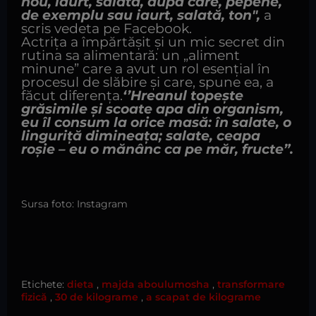
nou, iaurt, salată, după care, pepene,
de exemplu sau iaurt, salată, ton",
a
scris vedeta pe Facebook.
Actrița a împărtășit și un mic secret din
rutina sa alimentară: un „aliment
minune” care a avut un rol esențial în
procesul de slăbire și care, spune ea, a
făcut diferența.
‘’Hreanul topeşte
grăsimile şi scoate apa din organism,
eu îl consum la orice masă: în salate, o
linguriţă dimineaţa; salate, ceapa
roşie – eu o mănânc ca pe măr, fructe”.
Sursa foto: Instagram
Etichete:
dieta
,
majda aboulumosha
,
transformare
fizică
,
30 de kilograme
,
a scapat de kilograme