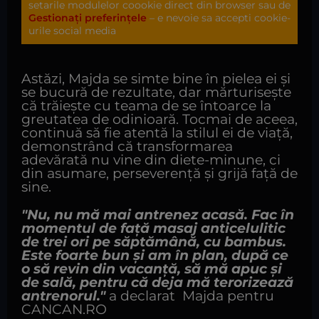
setarile modulelor coookie direct din browser sau de
Gestionați preferințele
– e nevoie sa accepti cookie-
urile social media
Astăzi, Majda se simte bine în pielea ei și
se bucură de rezultate, dar mărturisește
că trăiește cu teama de se întoarce la
greutatea de odinioară. Tocmai de aceea,
continuă să fie atentă la stilul ei de viață,
demonstrând că transformarea
adevărată nu vine din diete-minune, ci
din asumare, perseverență și grijă față de
sine.
"Nu, nu mă mai antrenez acasă. Fac în
momentul de față masaj anticelulitic
de trei ori pe săptămână, cu bambus.
Este foarte bun și am în plan, după ce
o să revin din vacanță, să mă apuc și
de sală, pentru că deja mă terorizează
antrenorul."
a declarat Majda pentru
CANCAN.RO