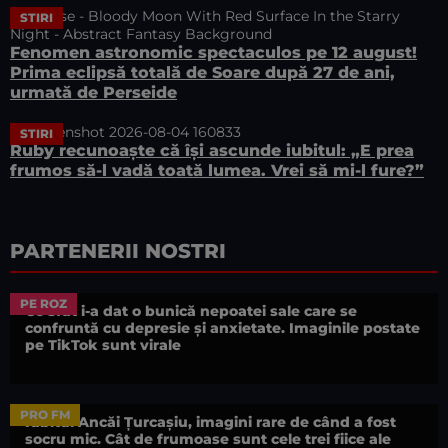
STIRI
Fenomen astronomic spectaculos pe 12 august!
Prima eclipsă totală de Soare după 27 de ani,
urmată de Perseide
STIRI
Ruby recunoaște că își ascunde iubitul: „E prea
frumos să-l vadă toată lumea. Vrei să mi-l fure?”
PARTENERII NOSTRI
PE ROZ
Ce sfat i-a dat o bunică nepoatei sale care se
confruntă cu depresie și anxietate. Imaginile postate
pe TikTok sunt virale
PRO FM
Iubitul Ancăi Țurcașiu, imagini rare de când a fost
socru mic. Cât de frumoase sunt cele trei fiice ale