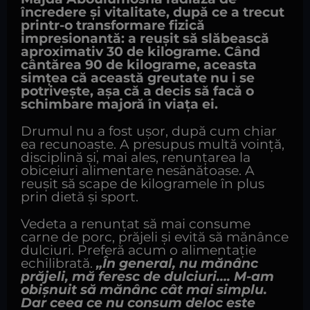
încredere și vitalitate, după ce a trecut
printr-o transformare fizică
impresionantă: a reușit să slăbească
aproximativ 30 de kilograme. Când
cântărea 90 de kilograme, aceasta
simțea că această greutate nu i se
potrivește, așa că a decis să facă o
schimbare majoră în viața ei.
Drumul nu a fost ușor, după cum chiar
ea recunoaște. A presupus multă voință,
disciplină și, mai ales, renunțarea la
obiceiuri alimentare nesănătoase. A
reușit să scape de kilogramele în plus
prin dietă și sport.
Vedeta a renunțat să mai consume
carne de porc, prăjeli și evită să mănânce
dulciuri. Preferă acum o alimentație
echilibrată.
„În general, nu mănânc
prăjeli, mă feresc de dulciuri…. M-am
obișnuit să mănânc cât mai simplu.
Dar ceea ce nu consum deloc este