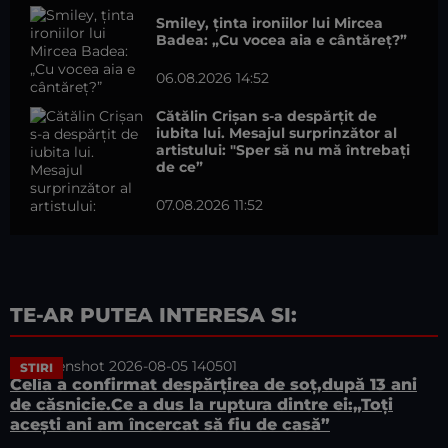
Smiley, ținta ironiilor lui Mircea
Badea: „Cu vocea aia e cântăreț?”
06.08.2026 14:52
Cătălin Crișan s-a despărțit de
iubita lui. Mesajul surprinzător al
artistului: "Sper să nu mă întrebați
de ce”
07.08.2026 11:52
TE-AR PUTEA INTERESA SI:
STIRI
Celia a confirmat despărțirea de soț,după 13 ani
de căsnicie.Ce a dus la ruptura dintre ei:„Toți
acești ani am încercat să fiu de casă”