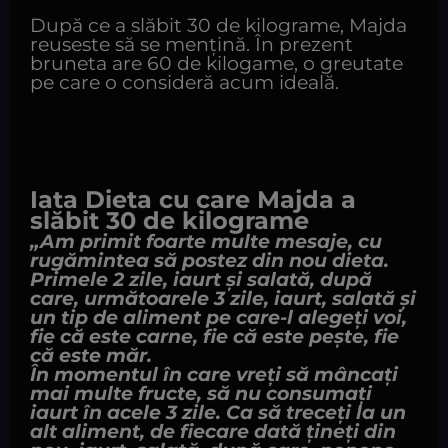
După ce a slăbit 30 de kilograme, Majda
reuseste să se mențină. În prezent
bruneta are 60 de kilogame, o greutate
pe care o consideră acum ideală.
Iata Dieta cu care
Majda
a
slăbit 30 de kilograme
„Am primit foarte multe mesaje, cu
rugămintea să postez din nou dieta.
Primele 2 zile, iaurt și salată, după
care, următoarele 3 zile, iaurt, salată și
un tip de aliment pe care-l alegeți voi,
fie că este carne, fie că este pește, fie
că este măr.
În momentul în care vreți să mâncați
mai multe fructe, să nu consumați
iaurt în acele 3 zile. Ca să treceți la un
alt aliment, de fiecare dată țineți din