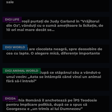
sale
DIGI LIFE
Pantofii roșii purtați de Judy Garland în "Vrăjitorul
din Oz", vânduți cu o sumă amețitoare la licitație, de
10 ori mai mare decât se...
DIGI WORLD
Ce beneficii are ciocolata neagră, spre deosebire de
cea cu lapte. O alegere mică, diferențe importante
DIGI ANIMAL WORLD
Ce a făcut o vacă după ce stăpânul său a vândut-o
unui vecin: „Asta se întâmplă când vinzi un animal
fără să-l întrebi”
DIGI24
Patriarhia Română îl anchetează pe ÎPS Teodosie
pentru implicare politică, după ce a spus că
Georgescu e „un trimis al lui Dumnezeu”