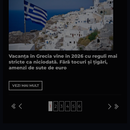
Vacanța în Grecia vine în 2026 cu reguli mai
stricte ca niciodată. Fără tocuri și țigări,
amenzi de sute de euro
VEZI MAI MULT
1
2
3
4
5
6