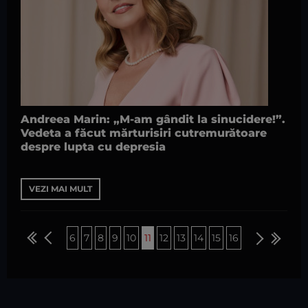
Andreea Marin: „M-am gândit la sinucidere!”.
Vedeta a făcut mărturisiri cutremurătoare
despre lupta cu depresia
VEZI MAI MULT
6
7
8
9
10
11
12
13
14
15
16