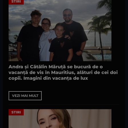
STIRI
Andra și Cătălin Măruță se bucură de o
vacanță de vis în Mauritius, alături de cei doi
copii. Imagini din vacanța de lux
VEZI MAI MULT
STIRI