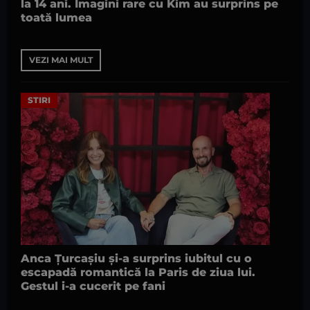
la 14 ani. Imagini rare cu Kim au surprins pe
toată lumea
VEZI MAI MULT
STIRI
Anca Țurcașiu și-a surprins iubitul cu o
escapadă romantică la Paris de ziua lui.
Gestul i-a cucerit pe fani