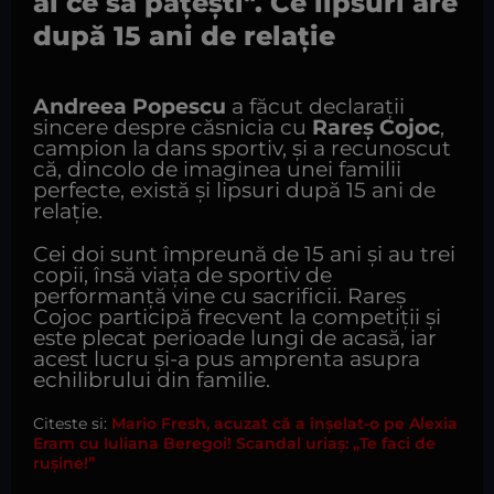
ai ce să pățești". Ce lipsuri are
după 15 ani de relație
Andreea Popescu
a făcut declarații
sincere despre căsnicia cu
Rareș Cojoc
,
campion la dans sportiv, și a recunoscut
că, dincolo de imaginea unei familii
perfecte, există și lipsuri după 15 ani de
relație.
Cei doi sunt împreună de 15 ani și au trei
copii, însă viața de sportiv de
performanță vine cu sacrificii. Rareș
Cojoc participă frecvent la competiții și
este plecat perioade lungi de acasă, iar
acest lucru și-a pus amprenta asupra
echilibrului din familie.
Citeste si:
Mario Fresh, acuzat că a înșelat-o pe Alexia
Eram cu Iuliana Beregoi! Scandal uriaș: „Te faci de
rușine!”