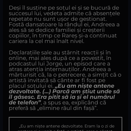
Deși îl susține pe soțul ei și se bucură de
succesul lui, vedeta admite că absențele
repetate nu sunt ușor de gestionat.
Fostă dansatoare la rândul ei, Andreea a
ales să se dedice familiei și creșterii
copiilor, în timp ce Rareș și-a continuat
cariera la cel mai înalt nivel.
Declarațiile sale au stârnit reacții și în
online, mai ales după ce a povestit, în
podcastul lui Jorge, un episod care a
atras atenția internauților. Andreea a
mărturisit că, la o petrecere, a simțit că o
artistă invitată să cânte ar fi fost pe
placul soțului ei.
„Eu am niște antene
dezvoltate. (…) Parcă am știut unde să
îl găsesc. Era pitit să ia și el numărul
de telefon”
, a spus ea, explicând că
preferă să „elimine răul din fașă”.
„Eu am niște antene dezvoltate. Eram la o zi de