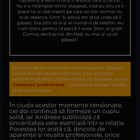
naștere și a venit o fată, o artistă, care a cântat.
Nu s-a întâmplat nimic exagerat, însă eu știu ce îi
place lui și văd chestii pe care un om normal nu
le-ar observa. Simt. Și parcă am știut unde să îl
găsesc. Era pitit să ia și el numărul de telefon. Nu
l-am șters, pentru că parcă îl avea. Deci, ai grijă!
Cumva, dacă prinzi din fașă, nu mai ai ce să
pățești”.
Setarile tale privind cookie-urile nu permit afisarea
continutul din aceasta sectiune. Poti actualiza
setarile modulelor coookie direct din browser sau de
Gestionați preferințele
– e nevoie sa accepti cookie-
urile social media
În ciuda acestor momente tensionate,
cei doi continuă să formeze un cuplu
solid, iar Andreea subliniază că
sinceritatea este esențială într-o relație.
Povestea lor arată că, dincolo de
aparențe și reușite profesionale, orice