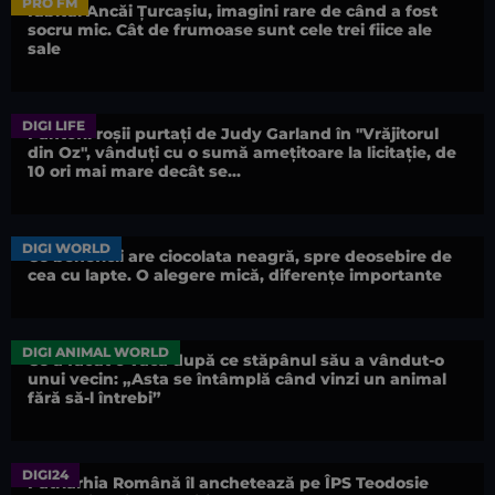
PRO FM
Iubitul Ancăi Țurcașiu, imagini rare de când a fost
socru mic. Cât de frumoase sunt cele trei fiice ale
sale
DIGI LIFE
Pantofii roșii purtați de Judy Garland în "Vrăjitorul
din Oz", vânduți cu o sumă amețitoare la licitație, de
10 ori mai mare decât se...
DIGI WORLD
Ce beneficii are ciocolata neagră, spre deosebire de
cea cu lapte. O alegere mică, diferențe importante
DIGI ANIMAL WORLD
Ce a făcut o vacă după ce stăpânul său a vândut-o
unui vecin: „Asta se întâmplă când vinzi un animal
fără să-l întrebi”
DIGI24
Patriarhia Română îl anchetează pe ÎPS Teodosie