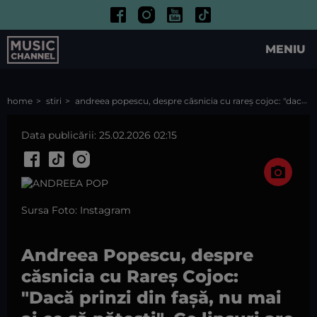
MENIU
home
stiri
andreea popescu, despre căsnicia cu rareș cojoc: "dacă prinzi din fașă, nu mai ai ce să pățești". ce lipsuri are după 15 ani de relație
Data publicării: 25.02.2026 02:15
Sursa Foto: Instagram
Andreea Popescu, despre
căsnicia cu Rareș Cojoc:
"Dacă prinzi din fașă, nu mai