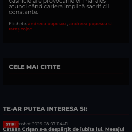
căsnicie are provocările ei, mai ales
atunci când cariera implică sacrificii
constante.
Etichete:
andreea popescu
,
andreea popescu si
rareș cojoc
CELE MAI CITITE
TE-AR PUTEA INTERESA SI:
STIRI
Cătălin Crișan s-a despărțit de iubita lui. Mesajul