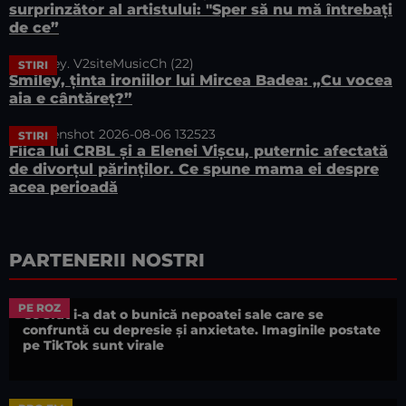
surprinzător al artistului: "Sper să nu mă întrebați
de ce”
STIRI
Smiley, ținta ironiilor lui Mircea Badea: „Cu vocea
aia e cântăreț?”
STIRI
Fiica lui CRBL și a Elenei Vișcu, puternic afectată
de divorțul părinților. Ce spune mama ei despre
acea perioadă
PARTENERII NOSTRI
PE ROZ
Ce sfat i-a dat o bunică nepoatei sale care se
confruntă cu depresie și anxietate. Imaginile postate
pe TikTok sunt virale