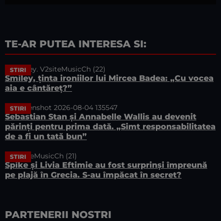
TE-AR PUTEA INTERESA SI:
STIRI
Smiley, ținta ironiilor lui Mircea Badea: „Cu vocea
aia e cântăreț?”
STIRI
Sebastian Stan și Annabelle Wallis au devenit
părinți pentru prima dată. „Simt responsabilitatea
de a fi un tată bun”
STIRI
Spike și Livia Eftimie au fost surprinși împreună
pe plajă în Grecia. S-au împăcat în secret?
PARTENERII NOSTRI