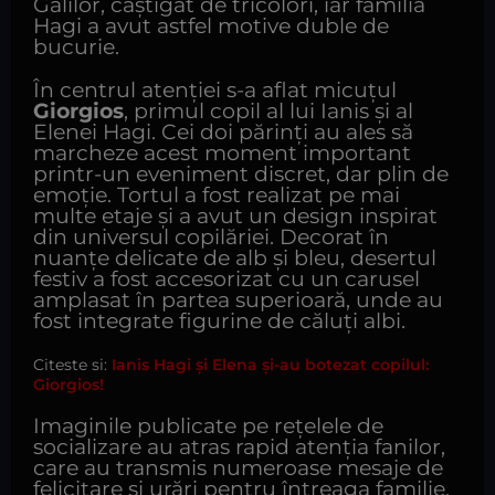
Galilor, câștigat de tricolori, iar familia
Hagi a avut astfel motive duble de
bucurie.
În centrul atenției s-a aflat micuțul
Giorgios
, primul copil al lui Ianis și al
Elenei Hagi. Cei doi părinți au ales să
marcheze acest moment important
printr-un eveniment discret, dar plin de
emoție. Tortul a fost realizat pe mai
multe etaje și a avut un design inspirat
din universul copilăriei. Decorat în
nuanțe delicate de alb și bleu, desertul
festiv a fost accesorizat cu un carusel
amplasat în partea superioară, unde au
fost integrate figurine de căluți albi.
Citeste si:
Ianis Hagi și Elena și-au botezat copilul:
Giorgios!
Imaginile publicate pe rețelele de
socializare au atras rapid atenția fanilor,
care au transmis numeroase mesaje de
felicitare și urări pentru întreaga familie.