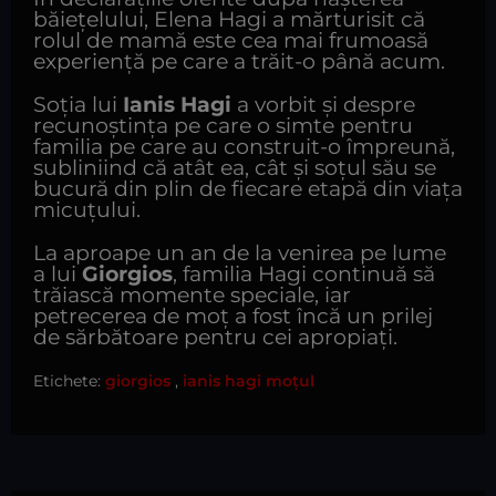
băiețelului, Elena Hagi a mărturisit că
rolul de mamă este cea mai frumoasă
experiență pe care a trăit-o până acum.
Soția lui
Ianis Hagi
a vorbit și despre
recunoștința pe care o simte pentru
familia pe care au construit-o împreună,
subliniind că atât ea, cât și soțul său se
bucură din plin de fiecare etapă din viața
micuțului.
La aproape un an de la venirea pe lume
a lui
Giorgios
, familia Hagi continuă să
trăiască momente speciale, iar
petrecerea de moț a fost încă un prilej
de sărbătoare pentru cei apropiați.
Etichete:
giorgios
,
ianis hagi moțul