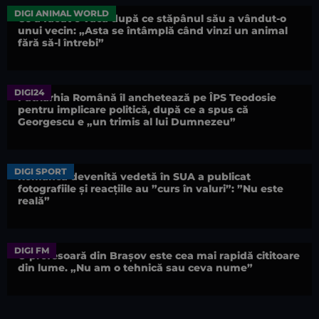
DIGI ANIMAL WORLD
Ce a făcut o vacă după ce stăpânul său a vândut-o
unui vecin: „Asta se întâmplă când vinzi un animal
fără să-l întrebi”
DIGI24
Patriarhia Română îl anchetează pe ÎPS Teodosie
pentru implicare politică, după ce a spus că
Georgescu e „un trimis al lui Dumnezeu”
DIGI SPORT
Românca devenită vedetă în SUA a publicat
fotografiile și reacțiile au ”curs în valuri”: ”Nu este
reală”
DIGI FM
O profesoară din Brașov este cea mai rapidă cititoare
din lume. „Nu am o tehnică sau ceva nume”