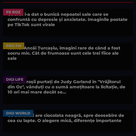
PE ROZ
Ce sfat i-a dat o bunică nepoatei sale care se
confruntă cu depresie și anxietate. Imaginile postate
pe TikTok sunt virale
PRO FM
Iubitul Ancăi Țurcașiu, imagini rare de când a fost
socru mic. Cât de frumoase sunt cele trei fiice ale
sale
DIGI LIFE
Pantofii roșii purtați de Judy Garland în "Vrăjitorul
din Oz", vânduți cu o sumă amețitoare la licitație, de
10 ori mai mare decât se...
DIGI WORLD
Ce beneficii are ciocolata neagră, spre deosebire de
cea cu lapte. O alegere mică, diferențe importante