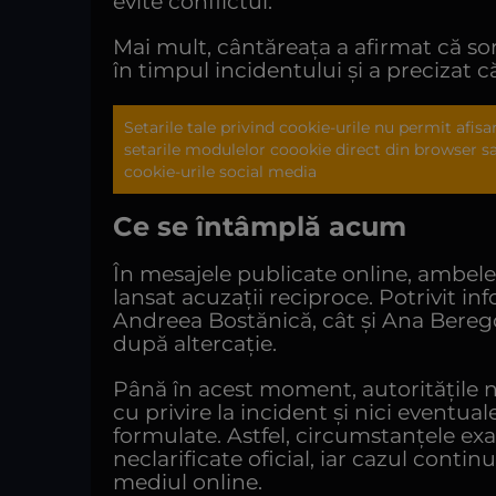
evite conflictul.
Mai mult, cântăreața a afirmat că sor
în timpul incidentului și a precizat c
Setarile tale privind cookie-urile nu permit afis
setarile modulelor coookie direct din browser 
cookie-urile social media
Ce se întâmplă acum
În mesajele publicate online, ambele 
lansat acuzații reciproce. Potrivit inf
Andreea Bostănică, cât și Ana Beregoi
după altercație.
Până în acest moment, autoritățile n
cu privire la incident și nici eventua
formulate. Astfel, circumstanțele e
neclarificate oficial, iar cazul conti
mediul online.