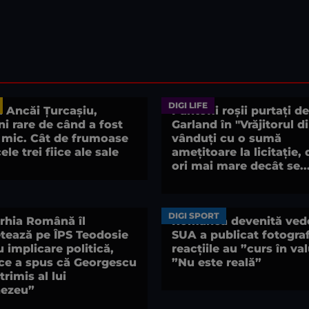
DIGI LIFE
l Ancăi Țurcașiu,
Pantofii roșii purtați d
i rare de când a fost
Garland în "Vrăjitorul d
 mic. Cât de frumoase
vânduți cu o sumă
ele trei fiice ale sale
amețitoare la licitație, 
ori mai mare decât se..
DIGI SPORT
arhia Română îl
Românca devenită vede
tează pe ÎPS Teodosie
SUA a publicat fotografi
 implicare politică,
reacțiile au ”curs în val
ce a spus că Georgescu
”Nu este reală”
trimis al lui
ezeu”