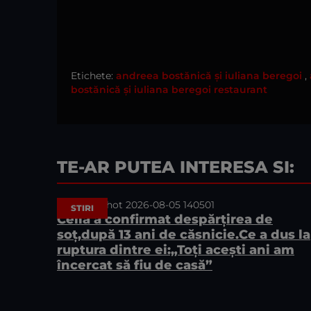
Etichete:
andreea bostănică și iuliana beregoi
,
bostănică și iuliana beregoi restaurant
TE-AR PUTEA INTERESA SI:
STIRI
Celia a confirmat despărțirea de
soț,după 13 ani de căsnicie.Ce a dus la
ruptura dintre ei:„Toți acești ani am
încercat să fiu de casă”