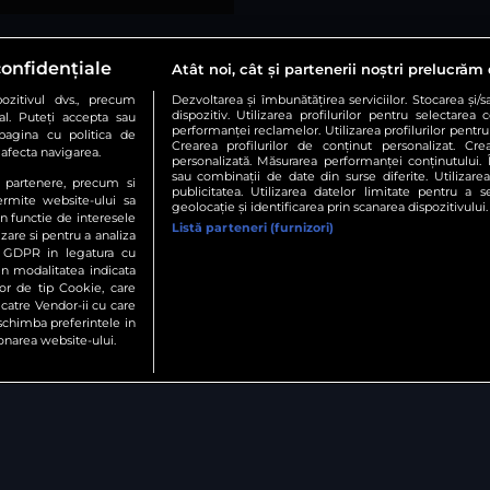
confidențiale
Atât noi, cât și partenerii noștri prelucrăm 
zitivul dvs., precum
Dezvoltarea și îmbunătățirea serviciilor. Stocarea și/
dispozitiv. Utilizarea profilurilor pentru selectarea 
al. Puteți accepta sau
Urmărește-ne și pe:
performanței reclamelor. Utilizarea profilurilor pentru 
pagina cu politica de
Crearea profilurilor de conținut personalizat. Crea
r afecta navigarea.
personalizată. Măsurarea performanței conținutului. În
sau combinații de date din surse diferite. Utilizare
te partenere, precum si
publicitatea. Utilizarea datelor limitate pentru a 
Copyright © 2026 / DIGI ROMANIA S.A.
ermite website-ului sa
geolocație și identificarea prin scanarea dispozitivului.
in functie de interesele
resă
Termeni și condiții
Politica de confidențialitate
Gestion
Listă parteneri (furnizori)
izare si pentru a analiza
in GDPR in legatura cu
rin modalitatea indicata
lor de tip Cookie, care
 catre Vendor-ii cu care
chimba preferintele in
onarea website-ului.