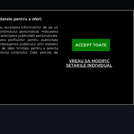
datele pentru a oferi:
sau accesarea informațiilor de pe un
conținutului personalizat. Măsurarea
selectarea publicității personalizate.
rea profilurilor pentru publicitate
țelegerea publicului prin statistici
ACCEPT TOATE
a de date limitate pentru a selecta
selecta conținutul. Date precise de
ați preferințele
Contact
VREAU SA MODIFIC
SETARILE INDIVIDUAL