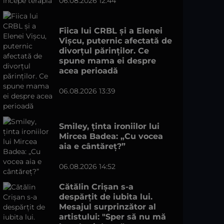
06.08.2026 12:44
Fiica lui CRBL și a Elenei
Vișcu, puternic afectată de
divorțul părinților. Ce
spune mama ei despre
acea perioadă
06.08.2026 13:39
Smiley, ținta ironiilor lui
Mircea Badea: „Cu vocea
aia e cântăreț?”
06.08.2026 14:52
Cătălin Crișan s-a
despărțit de iubita lui.
Mesajul surprinzător al
artistului: "Sper să nu mă