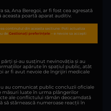
a sa, Ana Beregoi, ar fi fost cea agresată
ă aceasta poartă aparat auditiv.
area continutul din aceasta sectiune. Poti actualiza
sau de
Gestionați preferințele
– e nevoie sa accepti
părți și-au susținut nevinovăția și au
ormațiilor apărute în spațiul public, atât
 ar fi avut nevoie de îngrijiri medicale
u au comunicat public concluzii oficiale
le măsuri luate în urma plângerilor
xacte ale conflictului rămân deocamdată
nuă să stârnească numeroase reacții în