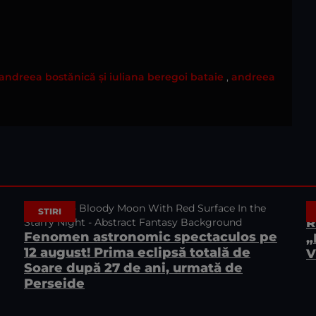
andreea bostănică și iuliana beregoi bataie
,
andreea
STIRI
R
Fenomen astronomic spectaculos pe
„
12 august! Prima eclipsă totală de
V
Soare după 27 de ani, urmată de
Perseide