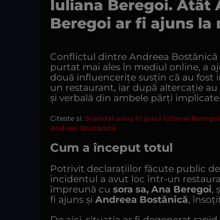
Iuliana Beregoi. Atât
Beregoi ar fi ajuns la
Conflictul dintre Andreea Bostănică 
purtat mai ales în mediul online, a a
două influencerițe susțin că au fost 
un restaurant, iar după altercație au
și verbală din ambele părți implicate
Citeste si:
Scandal uriaș în jurul Iulianei Berego
Andreei Bostănică
Cum a început totul
Potrivit declarațiilor făcute public
incidentul a avut loc într-un restau
împreună cu
sora sa, Ana Beregoi
, 
fi ajuns și
Andreea Bostănică
, însoț
De aici, situația ar fi degenerat rapi