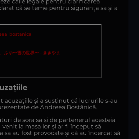
eze căile legale pentru clarificarea
larat că se teme pentru siguranța sa și a
ea_bostanica
、ふゆ〜雪の世界〜 - ききやま
uzațiile
 acuzațiile și a susținut că lucrurile s-au
 prezentate de Andreea Bostănică.
lături de sora sa și de partenerul acesteia
i venit la masa lor și ar fi început să
ia sa au fost provocate și că au încercat să