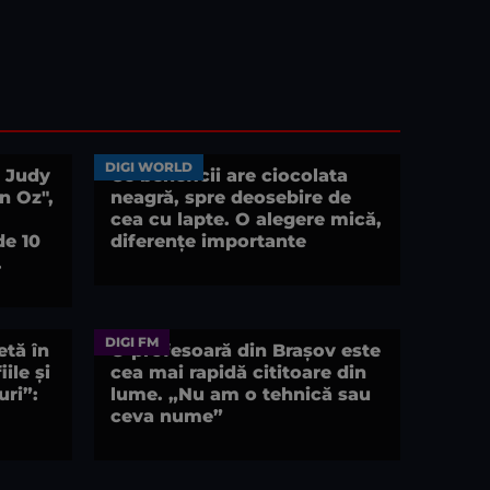
DIGI WORLD
e Judy
Ce beneficii are ciocolata
in Oz",
neagră, spre deosebire de
cea cu lapte. O alegere mică,
de 10
diferențe importante
.
DIGI FM
tă în
O profesoară din Brașov este
ile și
cea mai rapidă cititoare din
uri”:
lume. „Nu am o tehnică sau
ceva nume”