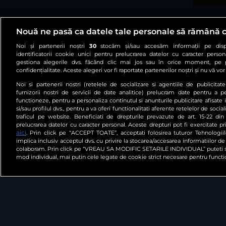
Nouă ne pasă ca datele tale personale să rămână 
Noi și partenerii noștri
30
stocăm și/sau accesăm informații pe dispo
identificatorii cookie unici pentru prelucrarea datelor cu caracter person
gestiona alegerile dvs. făcând clic mai jos sau în orice moment, pe 
confidențialitate. Aceste alegeri vor fi raportate partenerilor noștri și nu vă vo
Noi si partenerii nostri (retelele de socializare si agentiile de publicita
furnizorii nostri de servicii de date analitice) prelucram date pentru a p
functioneze, pentru a personaliza continutul si anunturile publicitare afisate 
Arhiva
Comunicate de p
si/sau profilul dvs., pentru a va oferi functionalitati aferente retelelor de social
traficul pe website. Beneficiati de drepturile prevazute de art. 15-22 d
prelucrarea datelor cu caracter personal. Aceste drepturi pot fi exercitate p
aici
. Prin click pe “ACCEPT TOATE”, acceptati folosirea tuturor Tehnologii
implica inclusiv acceptul dvs. cu privire la stocarea/accesarea informatiilor de
colaboram. Prin click pe “VREAU SA MODIFIC SETARILE INDIVIDUAL” puteti s
mod individual, mai putin cele legate de cookie strict necesare pentru functi