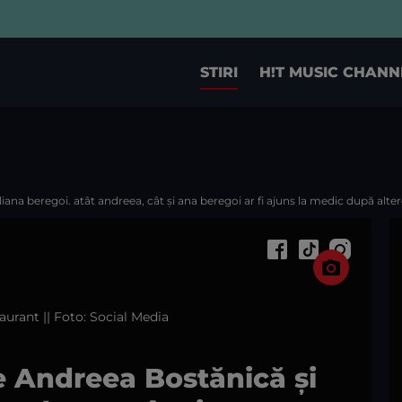
STIRI
H!T MUSIC CHANN
liana beregoi. atât andreea, cât și ana beregoi ar fi ajuns la medic după alter
aurant || Foto: Social Media
re Andreea Bostănică și