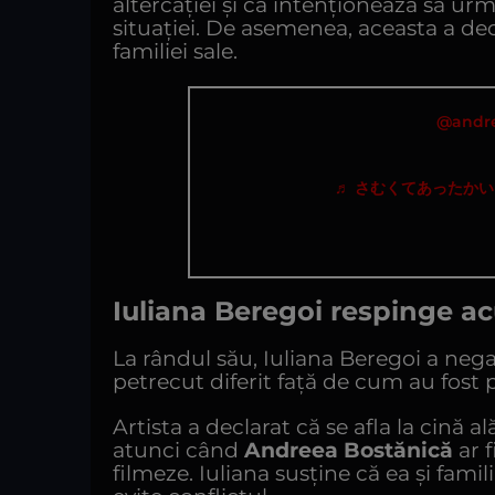
altercației și că intenționează să urm
situației. De asemenea, aceasta a dec
familiei sale.
@andre
♬ さむくてあったかい
Iuliana Beregoi respinge ac
La rândul său, Iuliana Beregoi a negat
petrecut diferit față de cum au fost
Artista a declarat că se afla la cină a
atunci când
Andreea Bostănică
ar f
filmeze. Iuliana susține că ea și famil