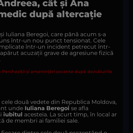
 Andreea, cât și Ana
 medic după altercație
și Iuliana Beregoi, care până acum s-a
juns într-un nou punct tensionat. Cele
implicate într-un incident petrecut într-
 apărut acuzații grave de agresiune fizică
.
i: Percheziții și amenințări șocante după dezvăluirile
 de cele două vedete din Republica Moldova,
rant unde
Iuliana Beregoi
se afla
și
iubitul
acesteia. La scurt timp, în local ar
ită de membri ai familiei sale.
d, fiecare dintre cele două prezentând o