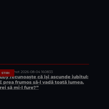
STIRI
uby recunoaște că își ascunde iubitul:
E prea frumos să-l vadă toată lumea.
rei să mi-l fure?”