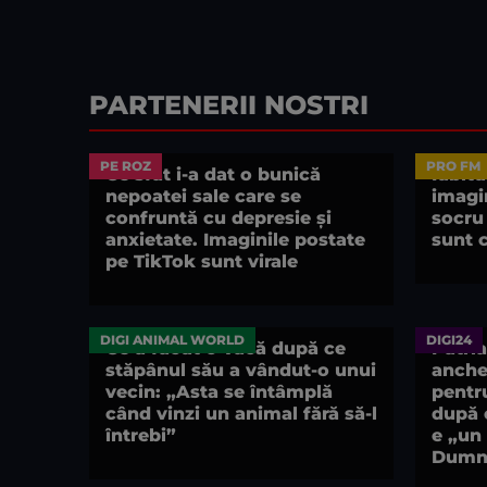
PARTENERII NOSTRI
PE ROZ
PRO FM
Ce sfat i-a dat o bunică
Iubitu
nepoatei sale care se
imagin
confruntă cu depresie și
socru
anxietate. Imaginile postate
sunt c
pe TikTok sunt virale
DIGI ANIMAL WORLD
DIGI24
Ce a făcut o vacă după ce
Patri
stăpânul său a vândut-o unui
anche
vecin: „Asta se întâmplă
pentru
când vinzi un animal fără să-l
după 
întrebi”
e „un 
Dumn