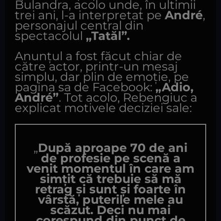
Bulandra, acolo unde, în ultimii
trei ani, l-a interpretat pe
André
,
personajul central din
spectacolul
„Tatăl”.
Anunțul a fost făcut chiar de
către actor, printr-un mesaj
simplu, dar plin de emoție, pe
pagina sa de Facebook:
„Adio,
André”
. Tot acolo, Rebengiuc a
explicat motivele deciziei sale:
„
După aproape 70 de ani
de profesie pe scenă a
venit momentul în care am
simțit că trebuie să mă
retrag și sunt și foarte în
vârstă, puterile mele au
scăzut. Deci nu mai
corespund din punct de