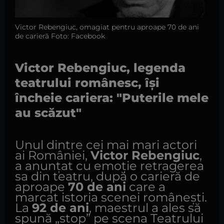
Victor Rebengiuc, omagiat pentru aproape 70 de ani
de carieră Foto: Facebook
Victor Rebengiuc, legenda
teatrului românesc, își
încheie cariera: "Puterile mele
au scăzut"
Unul dintre cei mai mari actori
ai României,
Victor Rebengiuc
,
a anunțat cu emoție retragerea
sa din teatru, după o carieră de
aproape
70 de ani
care a
marcat istoria scenei românești.
La
92 de ani
, maestrul a ales să
spună „stop” pe scena Teatrului