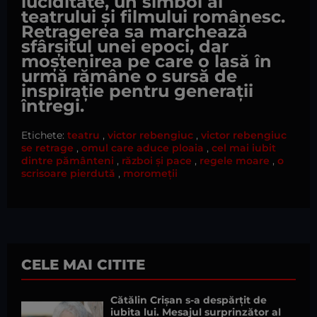
luciditate, un simbol al
teatrului și filmului românesc.
Retragerea sa marchează
sfârșitul unei epoci, dar
moștenirea pe care o lasă în
urmă rămâne o sursă de
inspirație pentru generații
întregi.
Etichete:
teatru
,
victor rebengiuc
,
victor rebengiuc
se retrage
,
omul care aduce ploaia
,
cel mai iubit
dintre pământeni
,
război și pace
,
regele moare
,
o
scrisoare pierdută
,
moromeții
CELE MAI CITITE
Cătălin Crișan s-a despărțit de
iubita lui. Mesajul surprinzător al