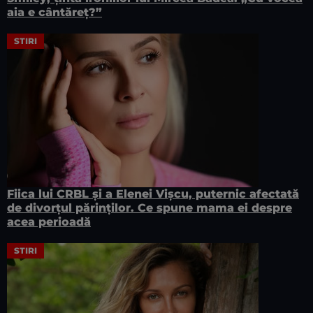
aia e cântăreț?”
STIRI
Fiica lui CRBL și a Elenei Vișcu, puternic afectată
de divorțul părinților. Ce spune mama ei despre
acea perioadă
STIRI