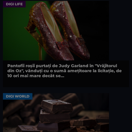
DIGI LIFE
Pantofii roșii purtați de Judy Garland în "Vrăjitorul
din Oz", vânduți cu o sumă amețitoare la licitație, de
10 ori mai mare decât se...
DIGI WORLD