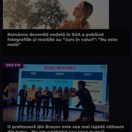
Românca devenită vedetă în SUA a publicat
fotografiile și reacțiile au ”curs în valuri”: ”Nu este
reală”
DIGI FM
O profesoară din Brașov este cea mai rapidă cititoare
din lume. „Nu am o tehnică sau ceva nume”