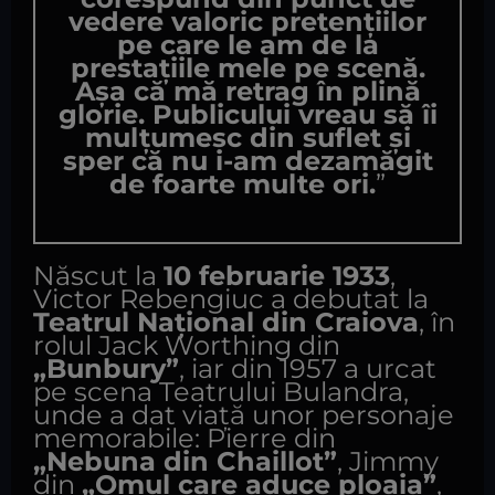
vedere valoric pretențiilor
pe care le am de la
prestațiile mele pe scenă.
Așa că mă retrag în plină
glorie. Publicului vreau să îi
mulțumesc din suflet și
sper că nu i-am dezamăgit
de foarte multe ori.
”
Născut la
10 februarie 1933
,
Victor Rebengiuc a debutat la
Teatrul Național din Craiova
, în
rolul Jack Worthing din
„Bunbury”
, iar din 1957 a urcat
pe scena Teatrului Bulandra,
unde a dat viață unor personaje
memorabile: Pierre din
„Nebuna din Chaillot”
, Jimmy
din
„Omul care aduce ploaia”
,