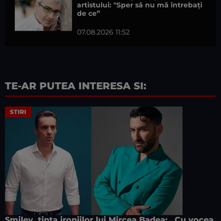
artistului: "Sper să nu mă întrebați
de ce”
07.08.2026 11:52
TE-AR PUTEA INTERESA SI:
STIRI
Smiley, ținta ironiilor lui Mircea Badea: „Cu vocea