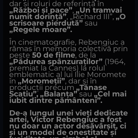
dar și roluri de referință în
„Război și pace”
,
„Un tramvai
numit dorință”
, „Richard III”,
„O
scrisoare pierdută”
sau
„Regele moare”.
În cinematografie, Rebengiuc a
rămas în memoria colectivă prin
peste
50 de filme
, de la
„Pădurea spânzuraților”
(1964,
premiat la Cannes) la rolul
emblematic al lui Ilie Moromete
în
„Moromeții”
, dar și în
producții precum
„Tănase
Scatiu”,
„Balanța”
sau
„Cel mai
iubit dintre pământeni”.
De-a lungul unei vieți dedicate
artei, Victor Rebengiuc a fost
nu doar un actor desăvârșit, ci
și un model de onestitate și