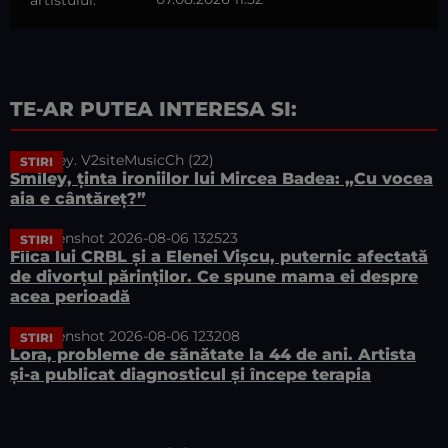
TE-AR PUTEA INTERESA SI:
STIRI
Smiley, ținta ironiilor lui Mircea Badea: „Cu vocea
aia e cântăreț?”
STIRI
Fiica lui CRBL și a Elenei Vișcu, puternic afectată
de divorțul părinților. Ce spune mama ei despre
acea perioadă
STIRI
Lora, probleme de sănătate la 44 de ani. Artista
și-a publicat diagnosticul și începe terapia