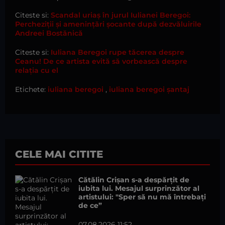
Citeste si:
Scandal uriaș în jurul Iulianei Beregoi:
Percheziții și amenințări șocante după dezvăluirile
Andreei Bostănică
Citeste si:
Iuliana Beregoi rupe tăcerea despre
Ceanu! De ce artista evită să vorbească despre
relația cu el
Etichete:
iuliana beregoi
,
iuliana beregoi șantaj
CELE MAI CITITE
Cătălin Crișan s-a despărțit de
iubita lui. Mesajul surprinzător al
artistului: "Sper să nu mă întrebați
de ce”
07.08.2026 11:52