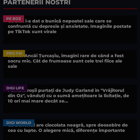
PARTENERII NOSTRI
PE ROZ
Ce sfat i-a dat o bunică nepoatei sale care se
confruntă cu depresie și anxietate. Imaginile postate
pe TikTok sunt virale
PRO FM
Iubitul Ancăi Țurcașiu, imagini rare de când a fost
socru mic. Cât de frumoase sunt cele trei fiice ale
sale
DIGI LIFE
Pantofii roșii purtați de Judy Garland în "Vrăjitorul
din Oz", vânduți cu o sumă amețitoare la licitație, de
10 ori mai mare decât se...
DIGI WORLD
Ce beneficii are ciocolata neagră, spre deosebire de
cea cu lapte. O alegere mică, diferențe importante