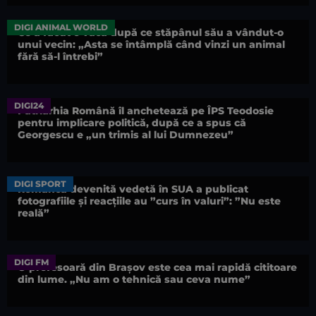
DIGI ANIMAL WORLD
Ce a făcut o vacă după ce stăpânul său a vândut-o
unui vecin: „Asta se întâmplă când vinzi un animal
fără să-l întrebi”
DIGI24
Patriarhia Română îl anchetează pe ÎPS Teodosie
pentru implicare politică, după ce a spus că
Georgescu e „un trimis al lui Dumnezeu”
DIGI SPORT
Românca devenită vedetă în SUA a publicat
fotografiile și reacțiile au ”curs în valuri”: ”Nu este
reală”
DIGI FM
O profesoară din Brașov este cea mai rapidă cititoare
din lume. „Nu am o tehnică sau ceva nume”