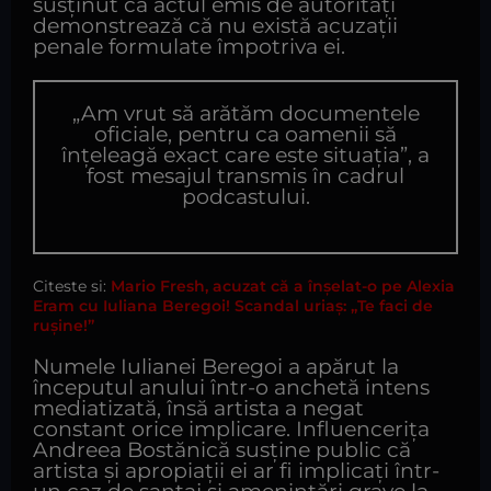
susținut că actul emis de autorități
demonstrează că nu există acuzații
penale formulate împotriva ei.
„Am vrut să arătăm documentele
oficiale, pentru ca oamenii să
înțeleagă exact care este situația”, a
fost mesajul transmis în cadrul
podcastului.
Citeste si:
Mario Fresh, acuzat că a înșelat-o pe Alexia
Eram cu Iuliana Beregoi! Scandal uriaș: „Te faci de
rușine!”
Numele Iulianei Beregoi a apărut la
începutul anului într-o anchetă intens
mediatizată, însă artista a negat
constant orice implicare. Influencerița
Andreea Bostănică susține public că
artista și apropiații ei ar fi implicați într-