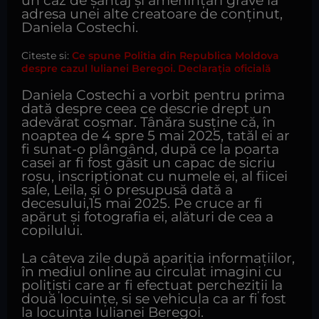
un caz de șantaj și amenințări grave la
adresa unei alte creatoare de conținut,
Daniela Costechi.
Citeste si:
Ce spune Politia din Republica Moldova
despre cazul Iulianei Beregoi. Declarația oficială
Daniela Costechi a vorbit pentru prima
dată despre ceea ce descrie drept un
adevărat coșmar. Tânăra susține că, în
noaptea de 4 spre 5 mai 2025, tatăl ei ar
fi sunat-o plângând, după ce la poarta
casei ar fi fost găsit un capac de sicriu
roșu, inscripționat cu numele ei, al fiicei
sale, Leila, și o presupusă dată a
decesului,15 mai 2025. Pe cruce ar fi
apărut și fotografia ei, alături de cea a
copilului.
La câteva zile după apariția informațiilor,
în mediul online au circulat imagini cu
polițiști care ar fi efectuat percheziții la
două locuințe, si se vehicula ca ar fi fost
la locuința Iulianei Beregoi.