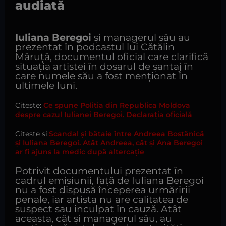
audiată
Iuliana Beregoi
și managerul său au
prezentat în podcastul lui Cătălin
Măruță, documentul oficial care clarifică
situația artistei în dosarul de șantaj în
care numele său a fost menționat în
ultimele luni.
Citeste:
Ce spune Politia din Republica Moldova
despre cazul Iulianei Beregoi. Declarația oficială
Citeste si:
Scandal și bătaie între Andreea Bostănică
și Iuliana Beregoi. Atât Andreea, cât și Ana Beregoi
ar fi ajuns la medic după altercație
Potrivit documentului prezentat în
cadrul emisiunii, față de Iuliana Beregoi
nu a fost dispusă începerea urmăririi
penale, iar artista nu are calitatea de
suspect sau inculpat în cauză. Atât
aceasta, cât și managerul său, au